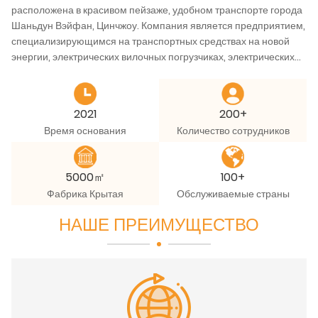
расположена в красивом пейзаже, удобном транспорте города
Шаньдун Вэйфан, Цинчжоу. Компания является предприятием,
специализирующимся на транспортных средствах на новой
энергии, электрических вилочных погрузчиках, электрических
экскурсионных транспортных средствах, электрических
транспортных средствах и другом специальном механическом
оборудовании и электрических транспортных средствах для
2021
200+
отдыха. Компания имеет сварку, нанесение покрытий,
Время основания
Количество сотрудников
электрофорез, сборку, штамповку и другие четыре цеха по
производству автомобилей. С центром обработки Лунмэнь,
вертикальным центром обработки и различными передовыми
5000㎡
100+
научными исследованиями, десятками комплектов
Фабрика Крытая
Обслуживаемые страны
производственного оборудования, производственными и
перерабатывающими мощностями на продвинутом уровне
НАШЕ ПРЕИМУЩЕСТВО
отрасли.